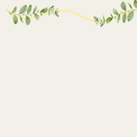
81% активної молоді України готові
особисто долучатися до зеленої відбудови
країни
— але більшість не знає, з чого почати.
Розвій опублікував перше дослідження про те, як
українська молодь сприймає зелену відбудову:
що вона розуміє під цим поняттям, яку роль
бачить для себе і що заважає діяти. В
опитуванні взяли участь молоді активіст_ки,
фахів_чині та представни_ці молодіжних рад зі
всіх регіонів України.
Та попри готовність, виклики залишаються.
Які рекомендації до політик щодо їх подолання?