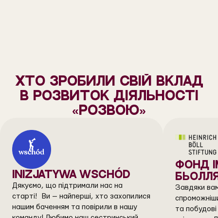
Хто зробили свій вклад
в розвиток діяльності
«Розвою»
ФОНД І
INIZJATYWA WSCHÓD
БЬОЛЛЯ
Дякуємо, що підтримали нас на
Завдяки вам
старті! Ви — найперші, хто захопилися
спроможніши
нашим баченням та повірили в нашу
та побудов
команду! Любимо наш сестринський