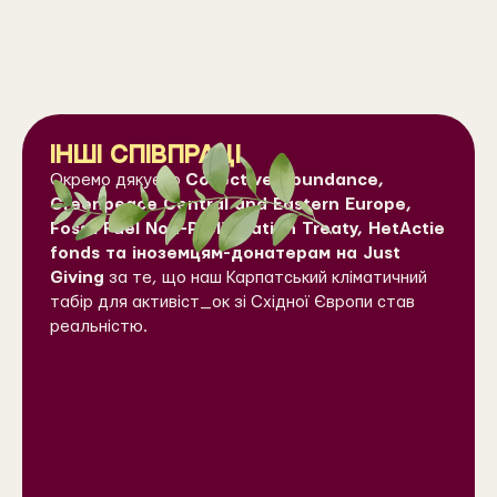
інші співпраці
Окремо дякуємо
Collective Abundance,
Greenpeace Central and Eastern Europe,
Fossil Fuel Non-Proliferation Treaty, HetActie
fonds та іноземцям-донатерам на Just
Giving
за те, що наш Карпатський кліматичний
табір для активіст_ок зі Східної Європи став
реальністю.