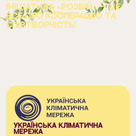
ініціатива «Розвій» — це
все про кооперацію та
співтворчість!
УКРАЇНСЬКА КЛІМАТИЧНА
МЕРЕЖА