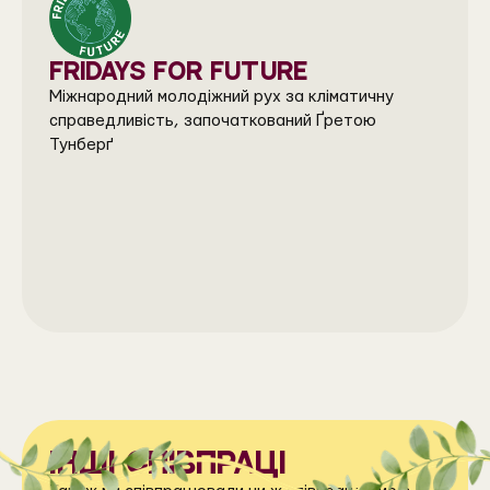
FRIDAYS FOR FUTURE
Міжнародний молодіжний рух за кліматичну
справедливість, започаткований Ґретою
Тунберґ
інші співпраці