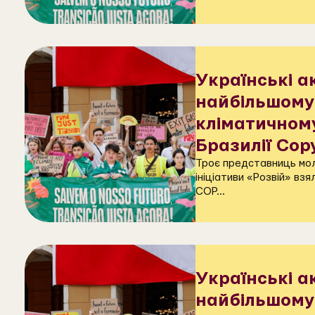
Українські а
найбільшому
кліматичному
Бразилії Cop
Троє представниць мол
ініціативи «Розвій» взя
COP...
Українські а
найбільшому