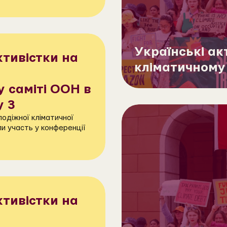
Українські ак
ктивістки на
кліматичному 
 саміті ООН в
y 3
одіжної кліматичної
ли участь у конференції
ктивістки на