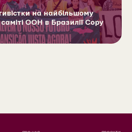
тивістки на найбільшому
саміті ООН в Бразилії Copy