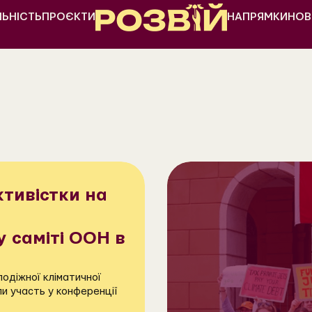
ЛЬНІСТЬ
ПРОЄКТИ
НАПРЯМКИ
НОВ
ктивістки на
 саміті ООН в
одіжної кліматичної
ли участь у конференції