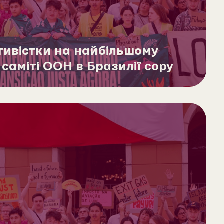
тивістки на найбільшому
саміті ООН в Бразилії copy