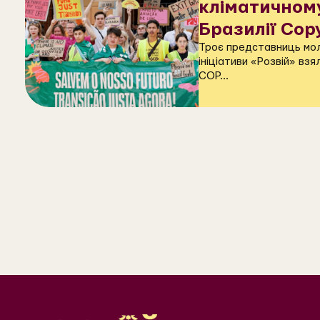
кліматичному
Бразилії Cop
Троє представниць мол
ініціативи «Розвій» взя
COP...