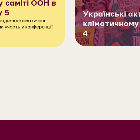
 саміті ООН в
y 5
Українські ак
одіжної кліматичної
кліматичному 
ли участь у конференції
4