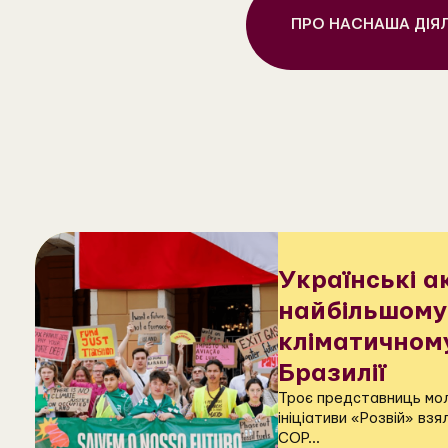
ПРО НАС
НАША ДІЯ
Українські а
найбільшому
кліматичному
Бразилії
Троє представниць мол
ініціативи «Розвій» взя
COP...